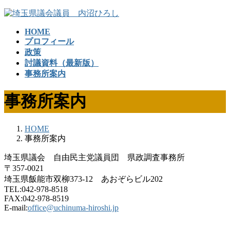
コ
ナ
ン
ビ
HOME
テ
ゲ
プロフィール
ン
ー
政策
ツ
シ
討議資料（最新版）
へ
ョ
事務所案内
ス
ン
キ
に
事務所案内
ッ
移
プ
動
HOME
事務所案内
埼玉県議会 自由民主党議員団 県政調査事務所
〒357-0021
埼玉県飯能市双柳373-12 あおぞらビル202
TEL:042-978-8518
FAX:042-978-8519
E-mail:
office@uchinuma-hiroshi.jp